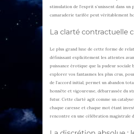
stimulation de l’esprit s’unissent dans un
camaraderie tarifée peut véritablement h
La clarté contractuelle
Le plus grand luxe de cette forme de relat
définissant explicitement les attentes ava
puissance érotique que la pudeur sociale b
explorer vos fantasmes les plus crus, pour
de l’accord initial, permet un abandon tota
honnête et vigoureuse, débarrassée du st
futur. Cette clarté agit comme un catalyse
chaque caresse et chaque mot étant invest
rencontre en une célébration magistrale de
La discrétion absolue : l